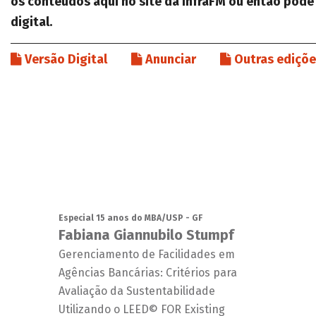
os conteúdos aqui no site da InfraFM ou então pode
digital.
Versão Digital
Anunciar
Outras ediçõ
Especial 15 anos do MBA/USP - GF
Fabiana Giannubilo Stumpf
Gerenciamento de Facilidades em
Agências Bancárias: Critérios para
Avaliação da Sustentabilidade
Utilizando o LEED© FOR Existing