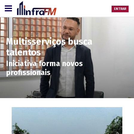
ENTRAR
Multisserviços busca
talentos
Iniciativa forma novos
profissionais