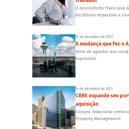
trabalho?
O desconforto físico leva
escritórios impactam a nível
15 de dezembro de 2023
A mudança que fez o A
Além de agradar aos usuá
expressiva.
14 de dezembro de 2023
CBRE expande seu port
aquisição
Compra milionária continu
Property Management.