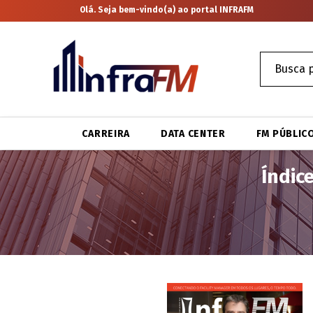
Olá. Seja bem-vindo(a) ao portal INFRAFM
CARREIRA
DATA CENTER
FM PÚBLIC
Índic