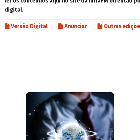
ler os conteúdos aqui no site da InfraFM ou então p
digital.
Versão Digital
Anunciar
Outras ediçõ