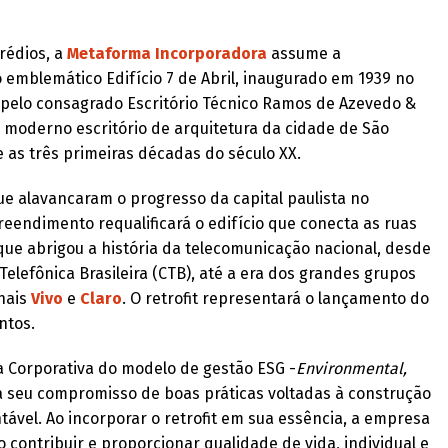
rédios, a
Metaforma Incorporadora
assume a
o emblemático Edifício 7 de Abril, inaugurado em 1939 no
o pelo consagrado Escritório Técnico Ramos de Azevedo &
s moderno escritório de arquitetura da cidade de São
e as três primeiras décadas do século XX.
ue alavancaram o progresso da capital paulista no
reendimento requalificará o edifício que conecta as ruas
 que abrigou a história da telecomunicação nacional, desde
lefônica Brasileira (CTB), até a era dos grandes grupos
nais
Vivo
e
Claro
. O retrofit representará o lançamento do
ntos.
 Corporativa do modelo de gestão ESG -
Environmental,
a seu compromisso de boas práticas voltadas à construção
ável. Ao incorporar o retrofit em sua essência, a empresa
contribuir e proporcionar qualidade de vida, individual e