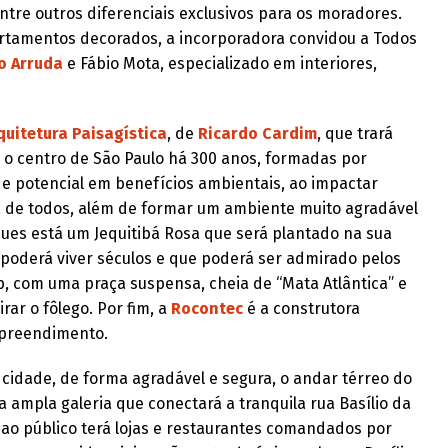
tre outros diferenciais exclusivos para os moradores.
artamentos decorados, a incorporadora convidou a Todos
o Arruda
e Fábio Mota, especializado em interiores,
quitetura Paisagística
, de
Ricardo Cardim
, que trará
o centro de São Paulo há 300 anos, formadas por
de potencial em benefícios ambientais, ao impactar
ca de todos, além de formar um ambiente muito agradável
ques está um Jequitibá Rosa que será plantado na sua
poderá viver séculos e que poderá ser admirado pelos
p, com uma praça suspensa, cheia de “Mata Atlântica” e
ar o fôlego. Por fim, a
Rocontec
é a construtora
mpreendimento.
cidade, de forma agradável e segura, o andar térreo do
ma ampla galeria que conectará a tranquila rua Basílio da
 ao público terá lojas e restaurantes comandados por