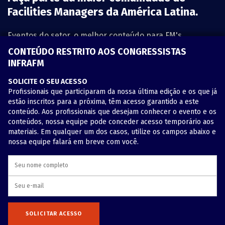
Facilities Managers da América Latina.
Eventos do setor, o melhor conteúdo para FM's,
informativos por e-mail, novidades e inovação.
CONTEÚDO RESTRITO AOS CONGRESSISTAS
INFRAFM
INFORME O SEU MELHOR E-MAIL:
SOLICITE O SEU ACESSO
Profissionais que participaram da nossa última edição e os que já
estão inscritos para a próxima, têm acesso garantido a este
conteúdo. Aos profissionais que desejam conhecer o evento e os
conteúdos, nossa equipe pode conceder acesso temporário aos
QUERO PARTICIPAR
materiais. Em qualquer um dos casos, utilize os campos abaixo e
nossa equipe falará em breve com você.
SOLICITAR ACESSO