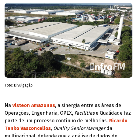
Foto: Divulgação
Na
Visteon Amazonas
, a sinergia entre as áreas de
Operações, Engenharia, OPEX,
Facilities
e Qualidade faz
parte de um processo contínuo de melhorias.
Ricardo
Tanko Vasconcellos
,
Quality Senior Manager
da
multinacional, defende que a análise de dados de