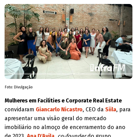
Foto: Divulgação
Mulheres em Facilities e Corporate Real Estate
convidaram
Giancarlo Nicastro
, CEO da
Siila
, para
apresentar uma visão geral do mercado
imobiliário no almoço de encerramento do ano
de 2023.
Ana D'Avila
,
co-founder
do grupo,