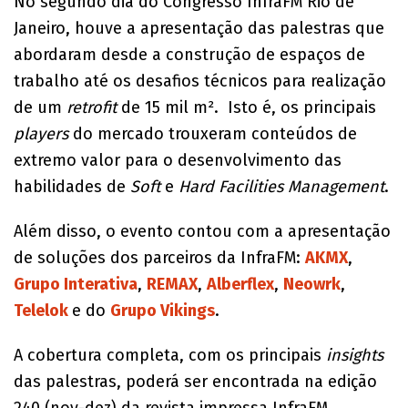
No segundo dia do Congresso InfraFM Rio de
Janeiro, houve a apresentação das palestras que
abordaram desde a construção de espaços de
trabalho até os desafios técnicos para realização
de um
retrofit
de 15 mil m². Isto é, os principais
players
do mercado trouxeram conteúdos de
extremo valor para o desenvolvimento das
habilidades de
Soft
e
Hard Facilities Management
.
Além disso, o evento contou com a apresentação
de soluções dos parceiros da InfraFM:
AKMX
,
Grupo Interativa
,
REMAX
,
Alberflex
,
Neowrk
,
Telelok
e do
Grupo Vikings
.
A cobertura completa, com os principais
insights
das palestras, poderá ser encontrada na edição
240 (nov-dez) da revista impressa InfraFM.