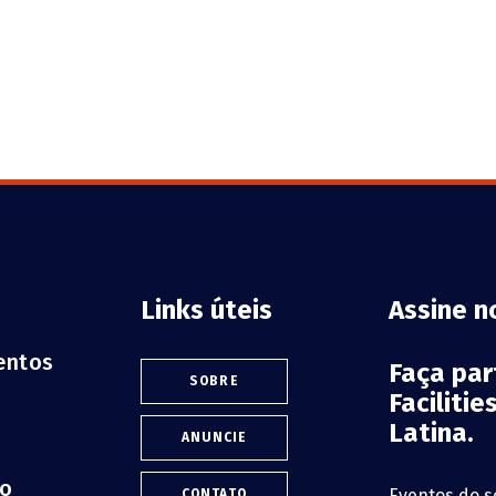
Links úteis
Assine n
ventos
Faça pa
SOBRE
Faciliti
Latina.
ANUNCIE
lo
Eventos do s
CONTATO