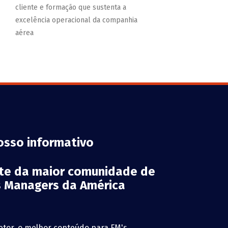
cliente e formação que sustenta a
excelência operacional da companhia
aérea
osso informativo
rte da maior comunidade de
es Managers da América
etor, o melhor conteúdo para FM's,