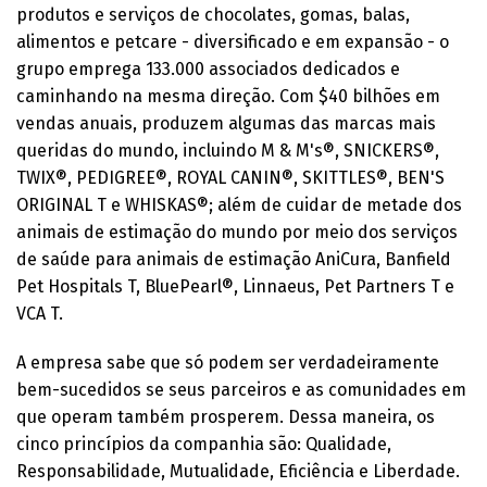
produtos e serviços de chocolates, gomas, balas,
alimentos e petcare - diversificado e em expansão - o
grupo emprega 133.000 associados dedicados e
caminhando na mesma direção. Com $40 bilhões em
vendas anuais, produzem algumas das marcas mais
queridas do mundo, incluindo M & M's®️, SNICKERS®️,
TWIX®️, PEDIGREE®️, ROYAL CANIN®️, SKITTLES®️, BEN'S
ORIGINAL T️ e WHISKAS®️; além de cuidar de metade dos
animais de estimação do mundo por meio dos serviços
de saúde para animais de estimação AniCura, Banfield
Pet Hospitals T️, BluePearl®️, Linnaeus, Pet Partners T️ e
VCA T️.
A empresa sabe que só podem ser verdadeiramente
bem-sucedidos se seus parceiros e as comunidades em
que operam também prosperem. Dessa maneira, os
cinco princípios da companhia são: Qualidade,
Responsabilidade, Mutualidade, Eficiência e Liberdade.