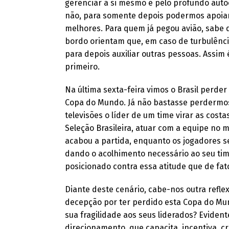
gerenciar a si mesmo e pelo profundo aut
não, para somente depois podermos apoiar
melhores. Para quem já pegou avião, sabe
bordo orientam que, em caso de turbulência
para depois auxiliar outras pessoas. Assim
primeiro.
Na última sexta-feira vimos o Brasil perder
Copa do Mundo. Já não bastasse perdermos
televisões o líder de um time virar as costa
Seleção Brasileira, atuar com a equipe no 
acabou a partida, enquanto os jogadores s
dando o acolhimento necessário ao seu tim
posicionado contra essa atitude que de fato
Diante deste cenário, cabe-nos outra reflex
decepção por ter perdido esta Copa do Mun
sua fragilidade aos seus liderados? Eviden
direcionamento, que capacita, incentiva, c