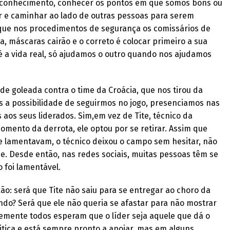
oconhecimento, conhecer os pontos em que somos bons ou
 e caminhar ao lado de outras pessoas para serem
 que nos procedimentos de segurança os comissários de
, máscaras cairão e o correto é colocar primeiro a sua
 é a vida real, só ajudamos o outro quando nos ajudamos
 de goleada contra o time da Croácia, que nos tirou da
 a possibilidade de seguirmos no jogo, presenciamos nas
s aos seus liderados. Sim,em vez de Tite, técnico da
momento da derrota, ele optou por se retirar. Assim que
e lamentavam, o técnico deixou o campo sem hesitar, não
e. Desde então, nas redes sociais, muitas pessoas têm se
 foi lamentável.
ão: será que Tite não saiu para se entregar ao choro da
do? Será que ele não queria se afastar para não mostrar
temente todos esperam que o líder seja aquele que dá o
ritica e está sempre pronto a apoiar, mas em alguns