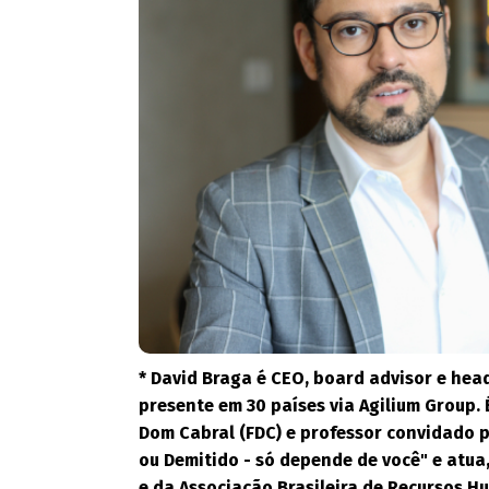
* David Braga é CEO, board advisor e hea
presente em 30 países via Agilium Group
Dom Cabral (FDC) e professor convidado p
ou Demitido - só depende de você" e atua
e da Associação Brasileira de Recursos H