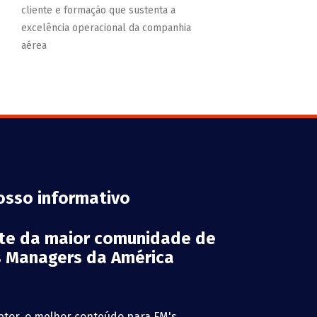
cliente e formação que sustenta a
excelência operacional da companhia
aérea
osso informativo
rte da maior comunidade de
es Managers da América
etor, o melhor conteúdo para FM's,