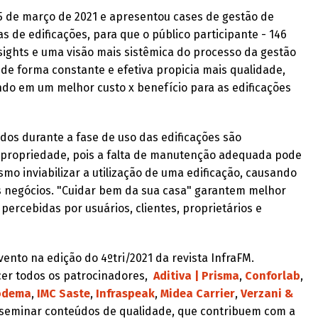
5 de março de 2021 e apresentou cases de gestão de
s de edificações, para que o público participante - 146
sights e uma visão mais sistêmica do processo da gestão
de forma constante e efetiva propicia mais qualidade,
ndo em um melhor custo x benefício para as edificações
dos durante a fase de uso das edificações são
a propriedade, pois a falta de manutenção adequada pode
 inviabilizar a utilização de uma edificação, causando
os negócios. "Cuidar bem da sua casa" garantem melhor
 percebidas por usuários, clientes, proprietários e
nto na edição do 4ºtri/2021 da revista InfraFM.
er todos os patrocinadores,
Aditiva | Prisma
,
Conforlab
,
odema
,
IMC Saste
,
Infraspeak
,
Midea Carrier
,
Verzani &
seminar conteúdos de qualidade, que contribuem com a