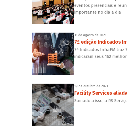
eventos presenciais e reu
importante no dia a dia
31 de agosto de 2021
7ª edição Indicados I
7ª Indicados InfraFM traz
indicaram seus 162 melhore
19 de outubro de 2021
Facility Services alia
Somado a isso, a RS Serviç