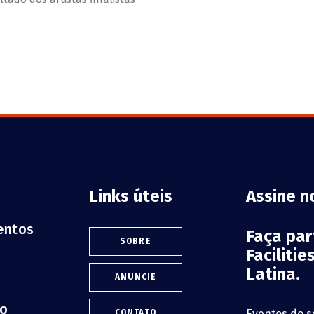
Links úteis
Assine n
ventos
Faça pa
SOBRE
Faciliti
Latina.
ANUNCIE
lo
Eventos do s
CONTATO