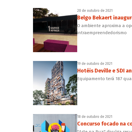
20 de outubro de 2021
Belgo Bekaert inaugur
O ambiente aproxima a op
intraempreendedorismo
19 de outubro de 2021
Hotéis Deville e SDI a
Equipamento terá 187 qua
18 de outubro de 2021
Concurso focado na 
"Arte na Rua" divulga resu