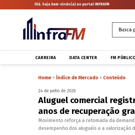
Olá. Seja bem-vindo(a) ao portal INFRAFM
CARREIRA
DATA CENTER
FM PÚBLIC
Home
>
Índice de Mercado
>
Conteúdo
24 de junho de 2026
Aluguel comercial regist
anos de recuperação gr
Movimento reforça a retomada da demanda 
desempenho dos aluguéis e a valorização d