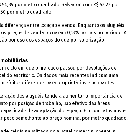
 54,89 por metro quadrado, Salvador, com R$ 53,23 por
2,50 por metro quadrado.
la diferença entre locação e venda. Enquanto os aluguéis
 os preços de venda recuaram 0,13% no mesmo período. A
são por uso dos espaços do que por valorização
imobiliárias
s um ciclo em que o mercado passou por devoluções de
pel do escritório. Os dados mais recentes indicam uma
 efeitos diferentes para proprietários e ocupantes.
leração dos aluguéis tende a aumentar a importância de
sto por posição de trabalho, uso efetivo das áreas
e capacidade de adaptação do espaço. Em contratos novos
r peso semelhante ao preço nominal por metro quadrado.
dade média anualizada do aluguel comercial chegou a