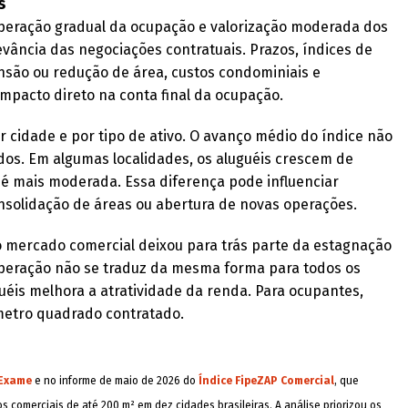
s
uperação gradual da ocupação e valorização moderada dos
vância das negociações contratuais. Prazos, índices de
pansão ou redução de área, custos condominiais e
mpacto direto na conta final da ocupação.
 cidade e por tipo de ativo. O avanço médio do índice não
dos. Em algumas localidades, os aluguéis crescem de
 é mais moderada. Essa diferença pode influenciar
solidação de áreas ou abertura de novas operações.
 mercado comercial deixou para trás parte da estagnação
peração não se traduz da mesma forma para todos os
guéis melhora a atratividade da renda. Para ocupantes,
metro quadrado contratado.
Exame
e no informe de maio de 2026 do
Índice FipeZAP Comercial
, que
comerciais de até 200 m² em dez cidades brasileiras. A análise priorizou os