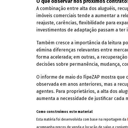
O que observar nos próximos contrato
A combinação entre alta dos aluguéis, rec
imóveis comerciais tende a aumentar a rele
reajuste, carências, flexibilidade para ex
investimentos de adaptação passam a ter i
Também cresce a importância da leitura por
elimina diferenças relevantes entre merca
forma acelerada; em outras, a recuperação
decisões sobre permanência, mudança, con
O informe de maio do FipeZAP mostra que o
observada em anos anteriores, mas a recu
agentes. Para proprietários, a alta dos alu
aumenta a necessidade de justificar cada 
Como construímos este material
​Esta matéria foi desenvolvida com base na reportagem da
acompanha preços de venda e locação de salas e conjuntos 