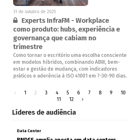
31 de outubro de 2025
Conteúdo restrito:
Experts InfraFM - Workplace
como produto: hubs, experiência e
governança que cabiam no
trimestre
Como tornar o escritório uma escolha consciente
em modelos híbridos, combinando ABW, bem-
estar e gestão de mudança, com indicadores
práticos e aderência à ISO 41001 em 7-30-90 dias.
1
2
3
4
5
6
7
8
9
10
11
12
Líderes de audiência
Data Center