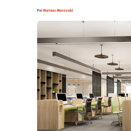
Por
Mateus Murozaki