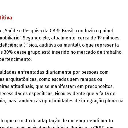
itiva
ge, Saúde e Pesquisa da CBRE Brasil, conduziu o painel
biliário”. Segundo ele, atualmente, cerca de 19 milhões
eficiência (física, auditiva ou mental), o que representa
s 30% desse grupo está inserido no mercado de trabalho,
 pertencimento.
iculdades enfrentadas diariamente por pessoas com
eiras arquitetônicas, como escadas sem rampas ou
iras atitudinais, que se manifestam em preconceitos,
cessidades específicas. Ficou evidente que a falta de
omia, mas também as oportunidades de integração plena na
ltado que o custo de adaptação de um empreendimento
rojetos acessíveis desde o início. Por isso, a CBRE tem