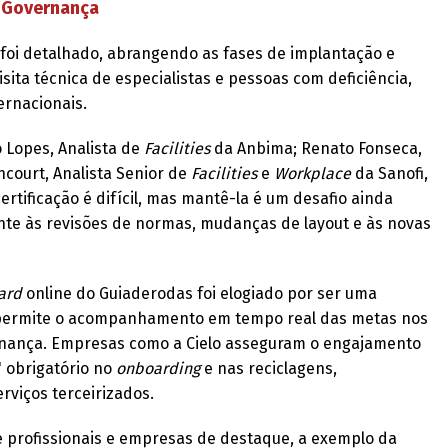
 Governança
 foi detalhado, abrangendo as fases de implantação e
ita técnica de especialistas e pessoas com deficiência,
ernacionais.
 Lopes, Analista de
Facilities
da Anbima; Renato Fonseca,
encourt, Analista Senior de
Facilities
e
Workplace
da Sanofi,
tificação é difícil, mas mantê-la é um desafio ainda
nte às revisões de normas, mudanças de layout e às novas
ard
online do Guiaderodas foi elogiado por ser uma
 permite o acompanhamento em tempo real das metas nos
rnança. Empresas como a Cielo asseguram o engajamento
" obrigatório no
onboarding
e nas reciclagens,
viços terceirizados.
 profissionais e empresas de destaque, a exemplo da