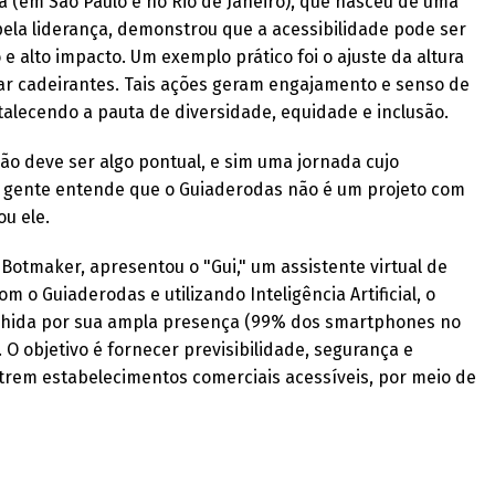
a (em São Paulo e no Rio de Janeiro), que nasceu de uma
 pela liderança, demonstrou que a acessibilidade pode ser
 alto impacto. Um exemplo prático foi o ajuste da altura
 cadeirantes. Tais ações geram engajamento e senso de
talecendo a pauta de diversidade, equidade e inclusão.
ão deve ser algo pontual, e sim uma jornada cujo
 gente entende que o Guiaderodas não é um projeto com
ou ele.
 Botmaker, apresentou o "Gui," um assistente virtual de
m o Guiaderodas e utilizando Inteligência Artificial, o
olhida por sua ampla presença (99% dos smartphones no
. O objetivo é fornecer previsibilidade, segurança e
trem estabelecimentos comerciais acessíveis, por meio de