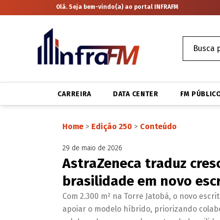
Olá. Seja bem-vindo(a) ao portal INFRAFM
CARREIRA
DATA CENTER
FM PÚBLIC
Home
>
Edição 250
>
Conteúdo
29 de maio de 2026
AstraZeneca traduz cres
brasilidade em novo esc
Com 2.300 m² na Torre Jatobá, o novo escri
apoiar o modelo híbrido, priorizando colab