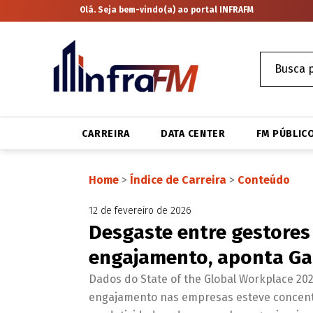
Olá. Seja bem-vindo(a) ao portal INFRAFM
CARREIRA
DATA CENTER
FM PÚBLIC
Home
>
Índice de Carreira
>
Conteúdo
12 de fevereiro de 2026
Desgaste entre gestores
engajamento, aponta Ga
Dados do State of the Global Workplace 202
engajamento nas empresas esteve concentr