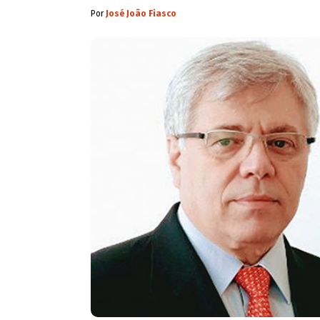
Por
José João Fiasco