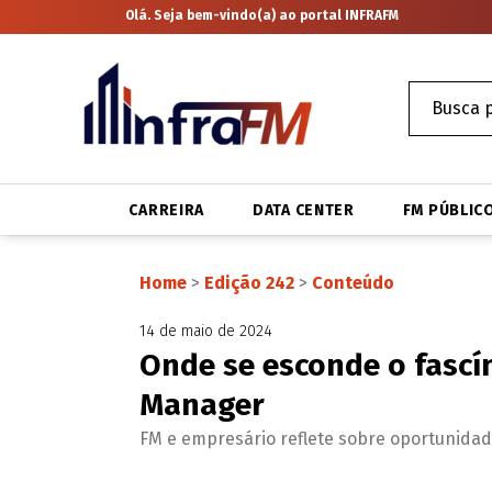
Olá. Seja bem-vindo(a) ao portal INFRAFM
CARREIRA
DATA CENTER
FM PÚBLIC
Home
>
Edição 242
>
Conteúdo
14 de maio de 2024
Onde se esconde o fascín
Manager
FM e empresário reflete sobre oportunidade