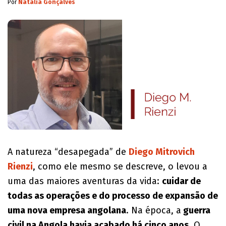
Por
Natalia Gonçalves
A natureza “desapegada” de
Diego Mitrovich
Rienzi
, como ele mesmo se descreve, o levou a
uma das maiores aventuras da vida:
cuidar de
todas as operações e do processo de expansão de
uma nova empresa angolana
. Na época, a
guerra
civil na Angola havia acabado há cinco anos
. O