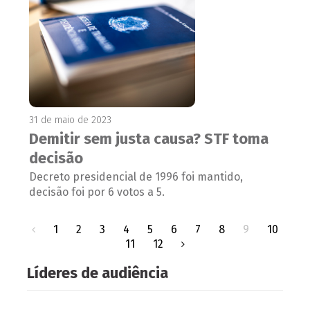
31 de maio de 2023
Demitir sem justa causa? STF toma
decisão
Decreto presidencial de 1996 foi mantido,
decisão foi por 6 votos a 5.
1
2
3
4
5
6
7
8
9
10
11
12
Líderes de audiência