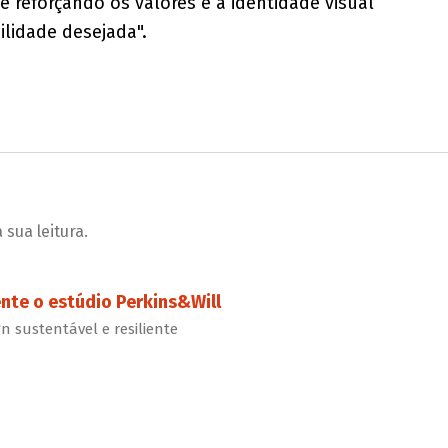
e reforçando os valores e a identidade visual
ilidade desejada".
sua leitura.
te o estúdio Perkins&Will
 sustentável e resiliente