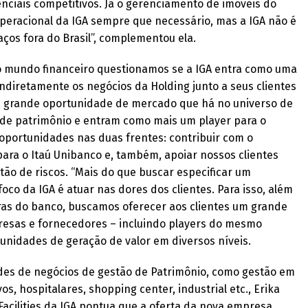
enciais competitivos. Já o gerenciamento de imóveis do
operacional da IGA sempre que necessário, mas a IGA não é
ços fora do Brasil”, complementou ela.
mundo financeiro questionamos se a IGA entra como uma
ndiretamente os negócios da Holding junto a seus clientes
 a grande oportunidade de mercado que há no universo de
 de patrimônio e entram como mais um player para o
ortunidades nas duas frentes: contribuir com o
ara o Itaú Unibanco e, também, apoiar nossos clientes
tão de riscos. “Mais do que buscar especificar um
oco da IGA é atuar nas dores dos clientes. Para isso, além
ras do banco, buscamos oferecer aos clientes um grande
esas e fornecedores – incluindo players do mesmo
unidades de geração de valor em diversos níveis.
des de negócios de gestão de Patrimônio, como gestão em
s, hospitalares, shopping center, industrial etc., Erika
acilities da IGA pontua que a oferta da nova empresa