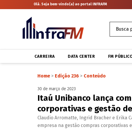
Olá. Seja bem-vindo(a) ao portal INFRAFM
CARREIRA
DATA CENTER
FM PÚBLIC
Home
>
Edição 236
>
Conteúdo
30 de março de 2023
Itaú Unibanco lança co
corporativas e gestão d
Claudio Arromatte, Ingrid Bracher e Erika 
empresa na gestão compras corporativas e