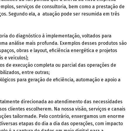
xemplos, serviços de consultoria, bem como a prestação de
iços. Segundo ela, a atuação pode ser resumida em três
ltoria do diagnóstico à implementação, voltados para
 uma análise mais profunda. Exemplos desses produtos são
espaços, obras e layout, eficiência energética e projetos
s e veículos);
os de execução completa ou parcial das operações de
ilizados, entre outras;
lógicos para geração de eficiência, automação e apoio a
 totalmente direcionada ao atendimento das necessidades
os clientes escolherem. Na nossa visão, serviços e canais
luções tailormade. Pelo contrário, enxergamos um enorme
m diversas etapas do dia a dia das operações, com impacto
mplo é a captura de dados em meio digital para a