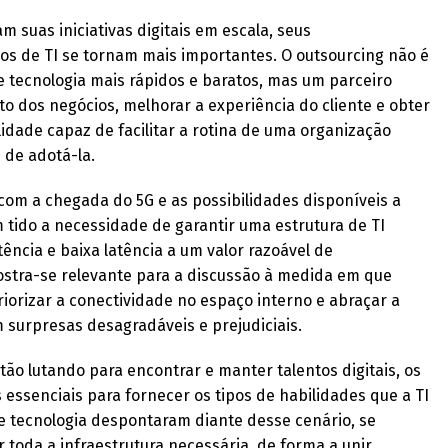
 suas iniciativas digitais em escala, seus
s de TI se tornam mais importantes. O outsourcing não é
 tecnologia mais rápidos e baratos, mas um parceiro
o dos negócios, melhorar a experiência do cliente e obter
idade capaz de facilitar a rotina de uma organização
 de adotá-la.
 com a chegada do 5G e as possibilidades disponíveis a
 tido a necessidade de garantir uma estrutura de TI
ncia e baixa latência a um valor razoável de
ostra-se relevante para a discussão à medida em que
orizar a conectividade no espaço interno e abraçar a
 surpresas desagradáveis e prejudiciais.
 lutando para encontrar e manter talentos digitais, os
 essenciais para fornecer os tipos de habilidades que a TI
de tecnologia despontaram diante desse cenário, se
 toda a infraestrutura necessária, de forma a unir