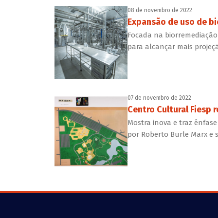
08 de novembro de 2022
Expansão de uso de bi
Focada na biorremediação d
para alcançar mais projeç
07 de novembro de 2022
Centro Cultural Fiesp
Mostra inova e traz ênfas
por Roberto Burle Marx e 