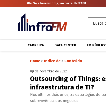
Olá. Seja bem-vindo(a) ao portal INFRAFM
CARREIRA
DATA CENTER
FM PÚBLIC
Home
>
Índice de
>
Conteúdo
09 de novembro de 2022
Outsourcing of Things: e
infraestrutura de TI?
Nos últimos dois anos, as estratégias de t
sobrevivência dos negócios