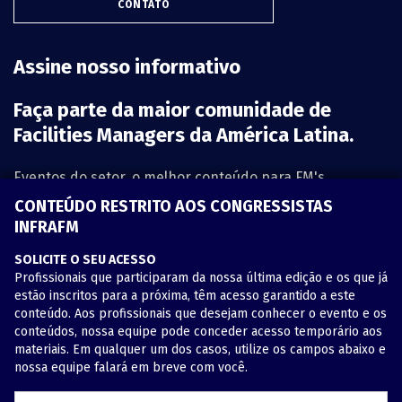
CONTATO
Assine nosso informativo
Faça parte da maior comunidade de
Facilities Managers da América Latina.
Eventos do setor, o melhor conteúdo para FM's,
informativos por e-mail, novidades e inovação.
CONTEÚDO RESTRITO AOS CONGRESSISTAS
INFRAFM
INFORME O SEU MELHOR E-MAIL:
SOLICITE O SEU ACESSO
Profissionais que participaram da nossa última edição e os que já
estão inscritos para a próxima, têm acesso garantido a este
conteúdo. Aos profissionais que desejam conhecer o evento e os
conteúdos, nossa equipe pode conceder acesso temporário aos
QUERO PARTICIPAR
materiais. Em qualquer um dos casos, utilize os campos abaixo e
nossa equipe falará em breve com você.