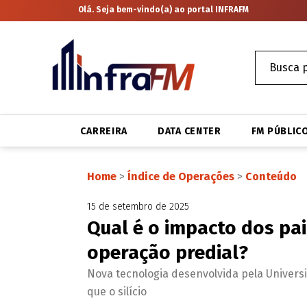
Olá. Seja bem-vindo(a) ao portal INFRAFM
CARREIRA
DATA CENTER
FM PÚBLIC
Home
>
Índice de Operações
>
Conteúdo
15 de setembro de 2025
Qual é o impacto dos pai
operação predial?
Nova tecnologia desenvolvida pela Universi
que o silício