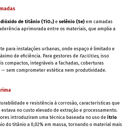
camadas
e
dióxido de titânio (TiO₂)
e
selênio (Se)
em camadas
aderência aprimorada entre os materiais, que amplia a
e para instalações urbanas, onde espaço é limitado e
ximo de eficiência. Para gestores de
Facilities
, isso
ais compactos, integráveis a fachadas, coberturas
as — sem comprometer estética nem produtividade.
prima
rabilidade e resistência à corrosão, características que
lo estava no custo elevado de extração e processamento.
dores introduziram uma técnica baseada no uso de
ítrio
ênio do titânio a 0,02% em massa, tornando o material mais