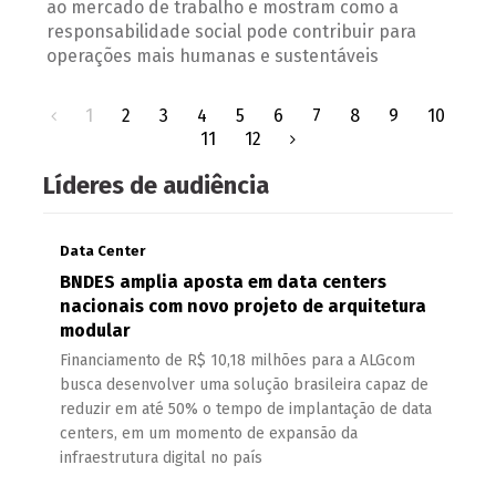
ao mercado de trabalho e mostram como a
responsabilidade social pode contribuir para
operações mais humanas e sustentáveis
1
2
3
4
5
6
7
8
9
10
11
12
Líderes de audiência
Data Center
BNDES amplia aposta em data centers
nacionais com novo projeto de arquitetura
modular
Financiamento de R$ 10,18 milhões para a ALGcom
busca desenvolver uma solução brasileira capaz de
reduzir em até 50% o tempo de implantação de data
centers, em um momento de expansão da
infraestrutura digital no país