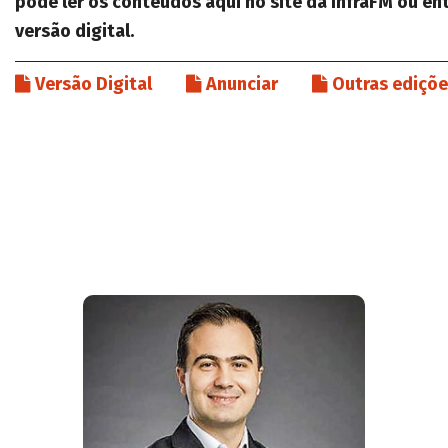
pode ler os conteúdos aqui no site da InfraFM ou e
versão digital.
Versão Digital
Anunciar
Outras ediçõ