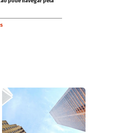
ntão pode navegar pela
es