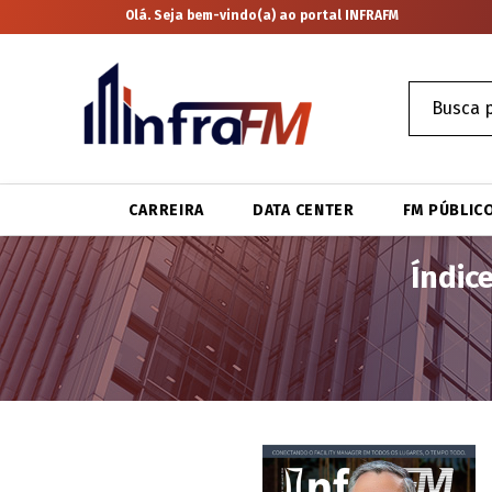
Olá. Seja bem-vindo(a) ao portal INFRAFM
CARREIRA
DATA CENTER
FM PÚBLIC
Índic