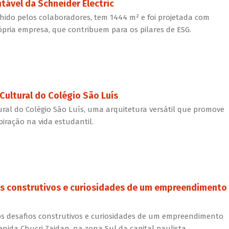
tável da Schneider Electric
hido pelos colaboradores, tem 1444 m² e foi projetada com
ópria empresa, que contribuem para os pilares de ESG.
Cultural do Colégio São Luís
ural do Colégio São Luís, uma arquitetura versátil que promove
piração na vida estudantil.
os construtivos e curiosidades de um empreendimento
os desafios construtivos e curiosidades de um empreendimento
enida Chucri Zaidan, na zona Sul da capital paulista.