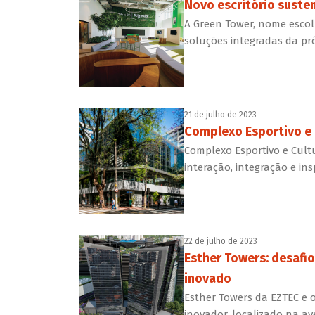
Novo escritório susten
A Green Tower, nome escol
soluções integradas da pr
21 de julho de 2023
Complexo Esportivo e 
Complexo Esportivo e Cult
interação, integração e ins
22 de julho de 2023
Esther Towers: desafi
inovado
Esther Towers da EZTEC e 
inovador, localizado na av