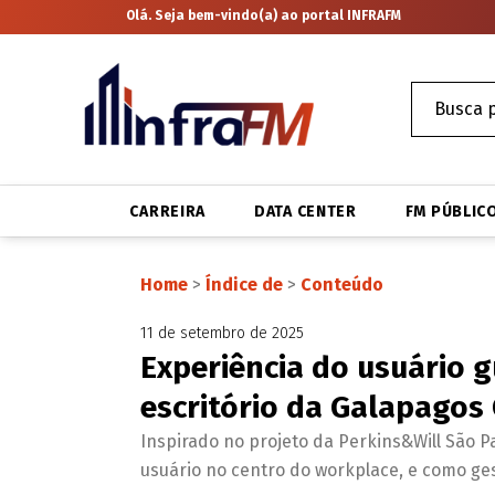
Olá. Seja bem-vindo(a) ao portal INFRAFM
CARREIRA
DATA CENTER
FM PÚBLIC
Home
>
Índice de
>
Conteúdo
11 de setembro de 2025
Experiência do usuário g
escritório da Galapagos 
Inspirado no projeto da Perkins&Will São Pa
usuário no centro do workplace, e como gest