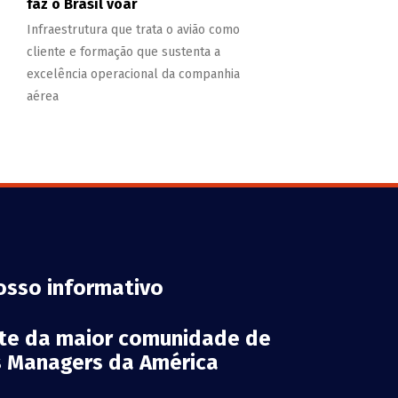
faz o Brasil voar
Infraestrutura que trata o avião como
cliente e formação que sustenta a
excelência operacional da companhia
aérea
osso informativo
rte da maior comunidade de
es Managers da América