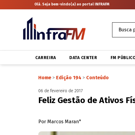
Olá. Seja bem-vindo(a) ao portal INFRAFM
CARREIRA
DATA CENTER
FM PÚBLIC
Home
>
Edição 194
>
Conteúdo
06 de fevereiro de 2017
Feliz Gestão de Ativos Fí
Por Marcos Maran*