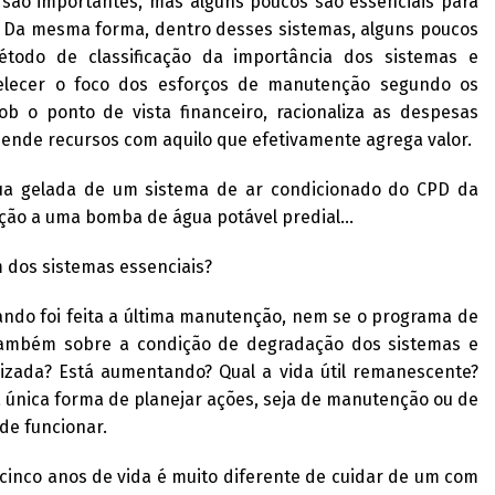
são importantes, mas alguns poucos são essenciais para
s. Da mesma forma, dentro desses sistemas, alguns poucos
todo de classificação da importância dos sistemas e
lecer o foco dos esforços de manutenção segundo os
Sob o ponto de vista financeiro, racionaliza as despesas
ende recursos com aquilo que efetivamente agrega valor.
a gelada de um sistema de ar condicionado do CPD da
ação a uma bomba de água potável predial…
m dos sistemas essenciais?
ando foi feita a última manutenção, nem se o programa de
ambém sobre a condição de degradação dos sistemas e
lizada? Está aumentando? Qual a vida útil remanescente?
a única forma de planejar ações, seja de manutenção ou de
de funcionar.
cinco anos de vida é muito diferente de cuidar de um com