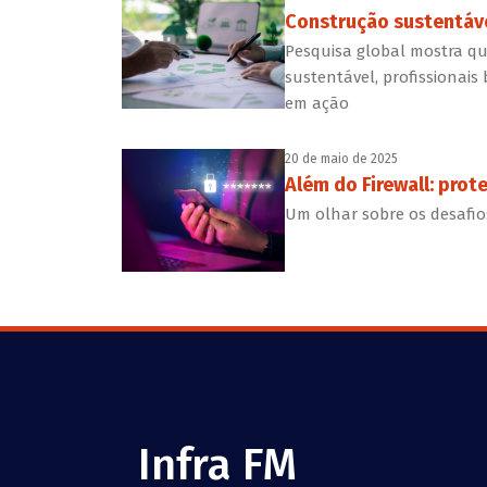
Construção sustentável
Pesquisa global mostra q
sustentável, profissionais
em ação
20 de maio de 2025
Além do Firewall: pro
Um olhar sobre os desafio
Infra FM