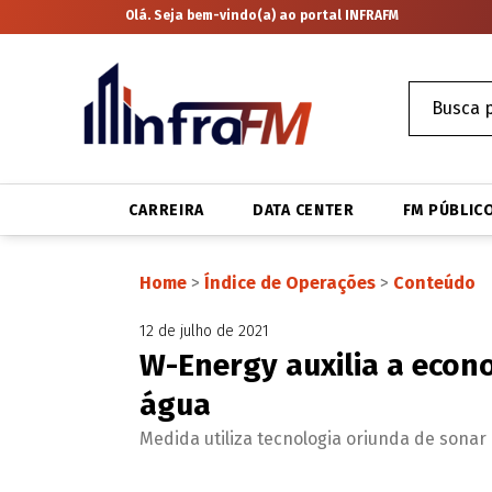
Olá. Seja bem-vindo(a) ao portal INFRAFM
CARREIRA
DATA CENTER
FM PÚBLIC
Home
>
Índice de Operações
>
Conteúdo
12 de julho de 2021
W-Energy auxilia a econo
água
Medida utiliza tecnologia oriunda de sona