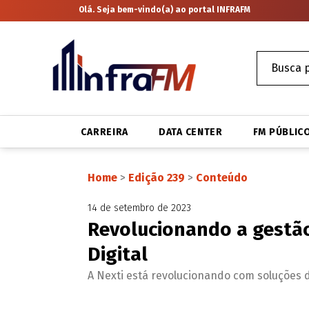
Olá. Seja bem-vindo(a) ao portal INFRAFM
CARREIRA
DATA CENTER
FM PÚBLIC
Home
>
Edição 239
>
Conteúdo
14 de setembro de 2023
Revolucionando a gestão
Digital
A Nexti está revolucionando com soluções 