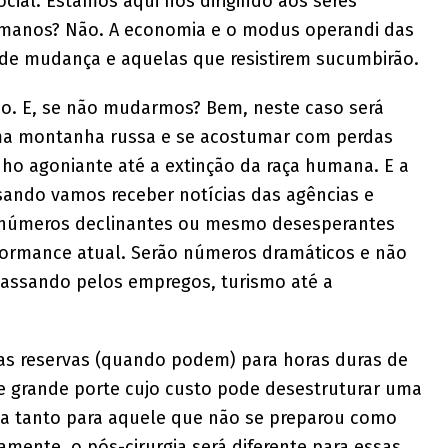
cial. Estamos aqui nos dirigindo aos seres
manos? Não. A economia e o modus operandi das
s de mudança e aquelas que resistirem sucumbirão.
ano. E, se não mudarmos? Bem, neste caso será
ma montanha russa e se acostumar com perdas
o agoniante até a extinção da raça humana. E a
ando vamos receber notícias das agências e
 números declinantes ou mesmo desesperantes
ormance atual. Serão números dramáticos e não
 passando pelos empregos, turismo até a
as reservas (quando podem) para horas duras de
e grande porte cujo custo pode desestruturar uma
ia tanto para aquele que não se preparou como
amente, o pós-cirurgia será diferente para essas