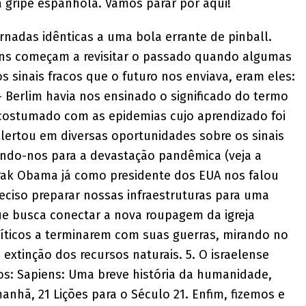
 gripe espanhola. Vamos parar por aqui!
nadas idênticas a uma bola errante de pinball.
ns começam a revisitar o passado quando algumas
s sinais fracos que o futuro nos enviava, eram eles:
 Berlim havia nos ensinado o significado do termo
s acostumado com as epidemias cujo aprendizado foi
lertou em diversas oportunidades sobre os sinais
ndo-nos para a devastação pandêmica (veja a
Barak Obama já como presidente dos EUA nos falou
eciso preparar nossas infraestruturas para uma
 que busca conectar a nova roupagem da igreja
líticos a terminarem com suas guerras, mirando no
 extinção dos recursos naturais. 5. O israelense
ros: Sapiens: Uma breve história da humanidade,
nhã, 21 Lições para o Século 21. Enfim, fizemos e