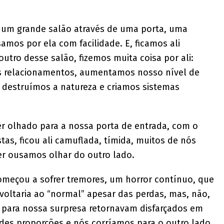
num grande salão através de uma porta, uma
mos por ela com facilidade. E, ficamos ali
tro desse salão, fizemos muita coisa por ali:
s relacionamentos, aumentamos nosso nível de
 destruímos a natureza e criamos sistemas
r olhado para a nossa porta de entrada, com o
as, ficou ali camuflada, tímida, muitos de nós
r ousamos olhar do outro lado.
meçou a sofrer tremores, um horror contínuo, que
 voltaria ao “normal” apesar das perdas, mas, não,
e para nossa surpresa retornavam disfarçados em
des proporções e nós corríamos para o outro lado