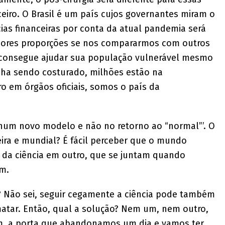
eiro. O Brasil é um país cujos governantes miram o
ias financeiras por conta da atual pandemia será
aiores proporções se nos compararmos com outros
l consegue ajudar sua população vulnerável mesmo
inha sendo costurado, milhões estão na
 em órgãos oficiais, somos o país da
, num novo modelo e não no retorno ao “normal”’. O
ra e mundial? É fácil perceber que o mundo
 da ciência em outro, que se juntam quando
em.
ia? Não sei, seguir cegamente a ciência pode também
atar. Então, qual a solução? Nem um, nem outro,
 a porta que abandonamos um dia e vamos ter