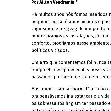
Por ​Ailton Vendramini*
Há muitos anos nós fomos inseridos 
pequena porta, éramos miúdos e passa
vagueando em zig zag de um ponto a ou
modernizamos as instalações, criamo
conforto, procriamos nesse ambiente,
políticos viciados.
Um erro que comentemos foi nunca te
tempo ela desapareceu das nossas vist
passamos por perto dela e nem seque
Mas, numa manhã “normal” o salão co
ora pensávamos iria estancar e a vida
os sobressaltos fingiam ter passado 
outras máscaras, um incêndio de gran