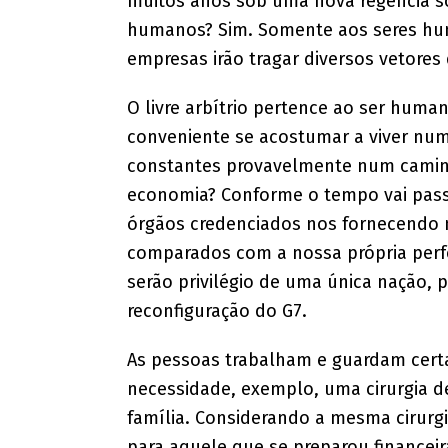
muitos anos sob uma nova regência so
humanos? Sim. Somente aos seres hu
empresas irão tragar diversos vetore
O livre arbítrio pertence ao ser hum
conveniente se acostumar a viver nu
constantes provavelmente num caminh
economia? Conforme o tempo vai pass
órgãos credenciados nos fornecendo
comparados com a nossa própria perf
serão privilégio de uma única nação,
reconfiguração do G7.
As pessoas trabalham e guardam cert
necessidade, exemplo, uma cirurgia d
família. Considerando a mesma cirurg
para aquele que se preparou financeir