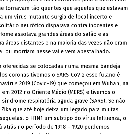
 se tornavam tão quentes que aqueles que estavam
ra um vírus mutante surgia de local incerto e
olitário neurótico disparava contra inocentes e
 fome assolava grandes áreas do salão e as
a áreas distantes e na maioria das vezes não eram
tal ou morriam nesse vai e vem abestalhado.
am oferecidas se colocadas numa mesma bandeja
dos coronas tivemos o SARS-CoV-2 esse fulano é
onavírus 2019 (Covid-19) que começou em Wuhan, na
o em 2012 no Oriente Médio (MERS) e tivemos o
 síndrome respiratória aguda grave (SARS). Se não
 Zika que até hoje deixa um legado para muitas
 sequelas, o H1N1 um subtipo do vírus Influenza, o
 lá atrás no período de 1918 – 1920 perdemos