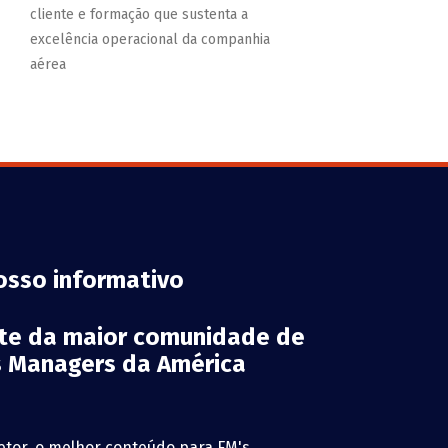
cliente e formação que sustenta a
excelência operacional da companhia
aérea
osso informativo
rte da maior comunidade de
es Managers da América
etor, o melhor conteúdo para FM's,