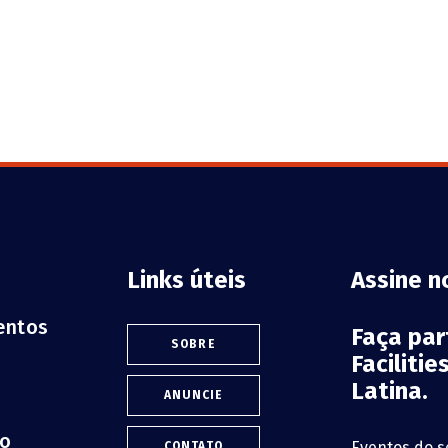
Links úteis
Assine n
ventos
Faça pa
SOBRE
Faciliti
Latina.
ANUNCIE
lo
Eventos do s
CONTATO