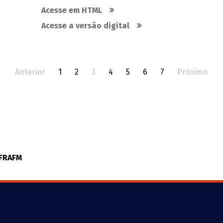
Acesse em HTML
Acesse a versão digital
Anterior
1
2
3
4
5
6
7
Próximo
NFRAFM