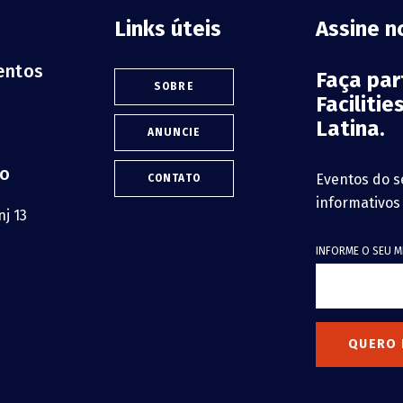
Links úteis
Assine n
ventos
Faça pa
SOBRE
Faciliti
Latina.
ANUNCIE
lo
Eventos do s
CONTATO
informativos
j 13
INFORME O SEU M
QUERO 