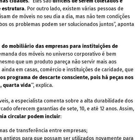
nas cidades
. “Eles são
difíceis de serem coletados e
 estrutura
. Por outro lado, existem várias pessoas de
isam de móveis no seu dia a dia, mas não tem condições
bos os problemas podem ser solucionados juntos”, aponta
do mobiliário das empresas para instituições de
demanda dos móveis no universo corporativo é bem
ão mesmo que um produto pareça não servir mais aos
da ainda em casas, comércio e instituições de caridade, que
nos programa de descarte consciente, pois há peças nos
, quarta vida
’”, explica.
eis, a especialista comenta sobre a alta durabilidade dos
ado oferecem garantias de sete, 10, e até 12 anos. Assim,
ia circular podem incluir
:
amas de transferência entre empresas;
s antigos para que possam ser utilizados novamente para