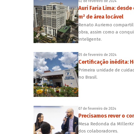
02 de fevereiro de 2024
Auri Faria Lima: desde
m² de área locável
Renato Auriemo compartilh
obra, assim como a conqui
inteligente.
05 de fevereiro de 2024
Certificação inédita: 
Primeira unidade de cuida
no Brasil.
07 de fevereiro de 2024
Precisamos rever o con
Mesa Redonda da MIllerKno
dos colaboradores.