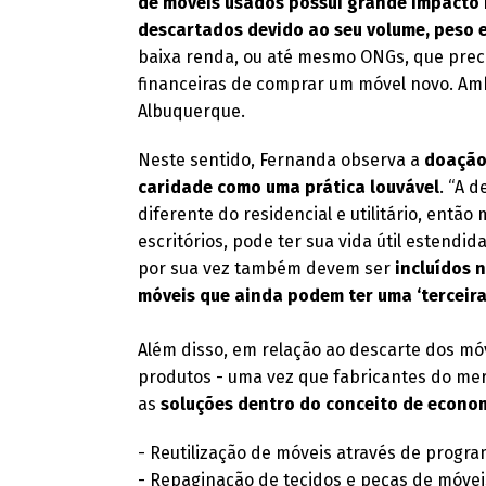
de móveis usados possui grande impacto 
descartados devido ao seu volume, peso e
baixa renda, ou até mesmo ONGs, que prec
financeiras de comprar um móvel novo. Am
Albuquerque.
Neste sentido, Fernanda observa a
doação 
caridade como uma prática louvável
. “A 
diferente do residencial e utilitário, ent
escritórios, pode ter sua vida útil estendi
por sua vez também devem ser
incluídos 
móveis que ainda podem ter uma ‘terceira
Além disso, em relação ao descarte dos móv
produtos - uma vez que fabricantes do merc
as
soluções dentro do conceito de econom
- Reutilização de móveis através de progr
- Repaginação de tecidos e peças de móvei