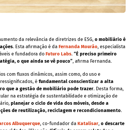
aumento da relevância de diretrizes de ESG,
o mobiliário é
rações
. Esta afirmação é da
Fernanda Mourão
, especialista
áveis e fundadora do
Futuro Labs
.
“É preciso primeiro
atégia, o que ainda se vê pouco”
, afirma Fernanda.
rios com fluxos dinâmicos, assim como, do uso e
ressignificados, é
fundamental conscientizar a alta
ro que a gestão de mobiliário pode trazer
. Desta forma,
cular na estratégia de sustentabilidade e otimização de
iário,
planejar o ciclo de vida dos móveis, desde a
ções de reutilização, reciclagem e recondicionamento
.
arcos Albuquerque
, co-fundador da
Katalisar
,
o descarte