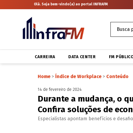
Olá. Seja bem-vindo(a) ao portal INFRAFM
CARREIRA
DATA CENTER
FM PÚBLIC
Home
>
Índice de Workplace
>
Conteúdo
14 de fevereiro de 2024
Durante a mudança, o que
Confira soluções de econ
Especialistas apontam benefícios e desafi