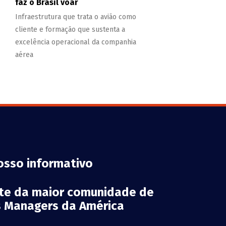
faz o Brasil voar
Infraestrutura que trata o avião como
cliente e formação que sustenta a
excelência operacional da companhia
aérea
osso informativo
rte da maior comunidade de
es Managers da América