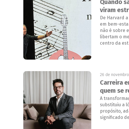
Quando sa
viram est
De Harvard a
em bem-estar
não é sobre e
libertam o me
centro da est
26 de novembro
Carreira 
quem se r
A transforma
substituiu a l
propósito, a
significado d