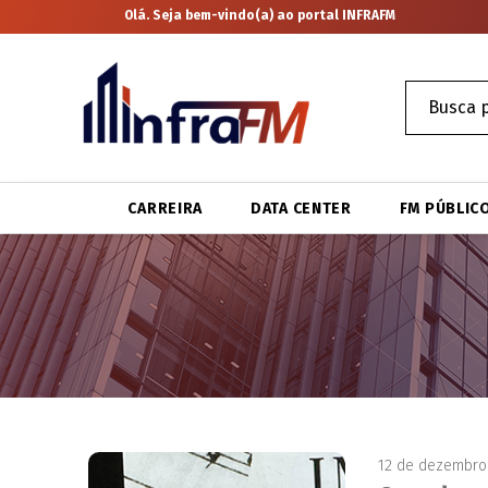
Olá. Seja bem-vindo(a) ao portal INFRAFM
CARREIRA
DATA CENTER
FM PÚBLIC
12 de dezembro