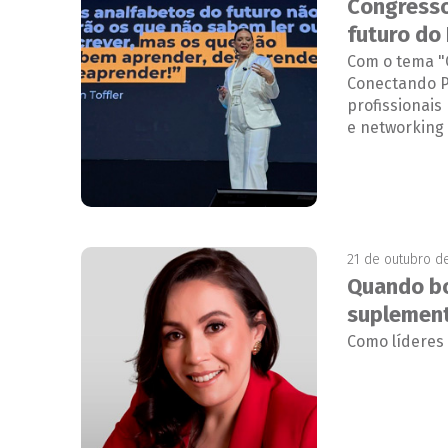
Congresso
futuro do
Com o tema "
Conectando Pe
profissionai
e networking
21 de outubro d
Quando bo
suplemen
Como líderes