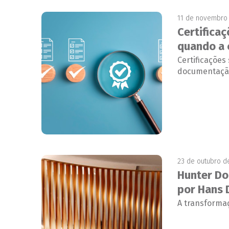
11 de novembro
Certifica
quando a 
Certificaçõe
documentação
23 de outubro d
Hunter Do
por Hans 
A transformaç