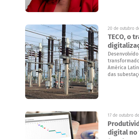
20 de outubro d
TECO, o t
digitaliz
Desenvolvido
transformador
América Latin
das subestaçõ
17 de outubro d
Produtivi
digital no