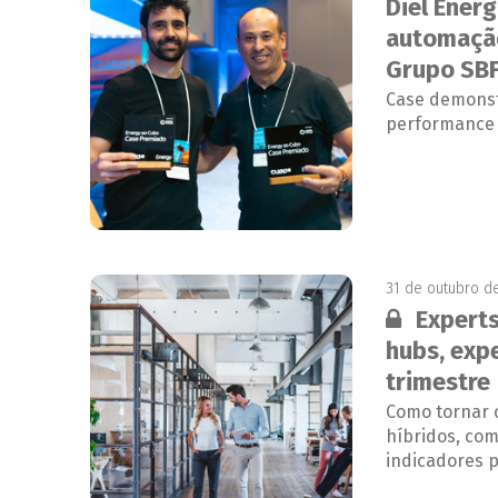
Diel Ener
automação
Grupo SB
Case demonst
performance
31 de outubro d
Conteúdo 
Experts
hubs, exp
trimestre
Como tornar 
híbridos, co
indicadores p