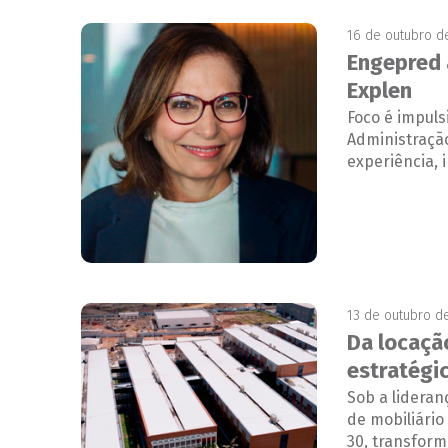
16 de outubro d
Engepred 
Explen
Foco é impul
Administração
experiência, 
13 de outubro d
Da locaçã
estratégi
Sob a lideran
de mobiliário
30, transfor