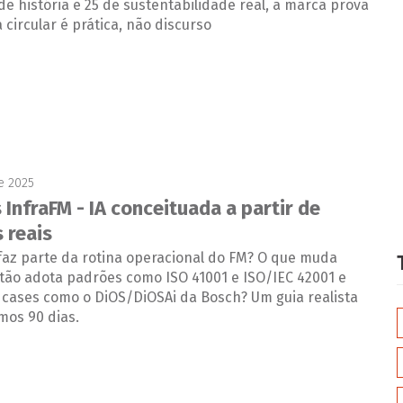
e história e 25 de sustentabilidade real, a marca prova
circular é prática, não discurso
e 2025
restrito:
 InfraFM - IA conceituada a partir de
 reais
já faz parte da rotina operacional do FM? O que muda
tão adota padrões como ISO 41001 e ISO/IEC 42001 e
cases como o DiOS/DiOSAi da Bosch? Um guia realista
mos 90 dias.