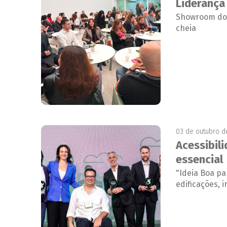
Liderança 
Showroom do 
cheia
03 de outubro d
Acessibil
essencial
"Ideia Boa p
edificações, 